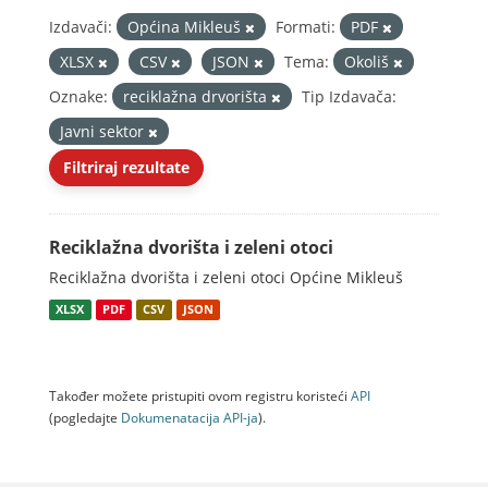
Izdavači:
Općina Mikleuš
Formati:
PDF
XLSX
CSV
JSON
Tema:
Okoliš
Oznake:
reciklažna drvorišta
Tip Izdavača:
Javni sektor
Filtriraj rezultate
Reciklažna dvorišta i zeleni otoci
Reciklažna dvorišta i zeleni otoci Općine Mikleuš
XLSX
PDF
CSV
JSON
Također možete pristupiti ovom registru koristeći
API
(pogledajte
Dokumenаtаcijа API-jа
).