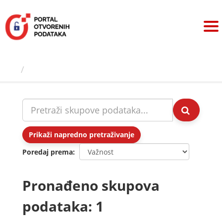
Preskoči
na
sadržaj
Skupovi podаtаkа
Prikaži napredno pretraživanje
Poredaj prema
Pronađeno skupova
podataka: 1