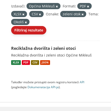
Izdavači:
Općina Mikleuš
Formati:
PDF
XLSX
CSV
Oznake:
zeleni otok
Tema:
Okoliš
Filtriraj rezultate
Reciklažna dvorišta i zeleni otoci
Reciklažna dvorišta i zeleni otoci Općine Mikleuš
XLSX
PDF
CSV
JSON
Također možete pristupiti ovom registru koristeći
API
(pogledajte
Dokumenаtаcijа API-jа
).