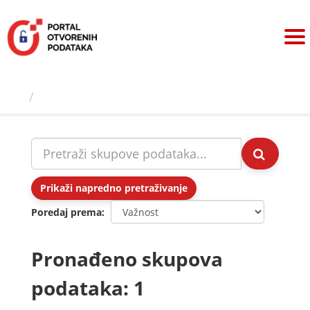
Preskoči
na
sadržaj
Skupovi podаtаkа
Prikaži napredno pretraživanje
Poredaj prema
Pronađeno skupova
podataka: 1