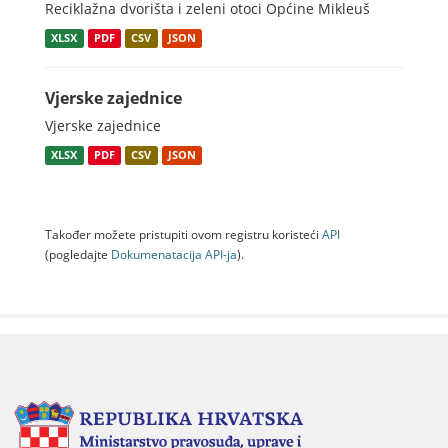
Reciklažna dvorišta i zeleni otoci Općine Mikleuš
XLSX
PDF
CSV
JSON
Vjerske zajednice
Vjerske zajednice
XLSX
PDF
CSV
JSON
Također možete pristupiti ovom registru koristeći
API
(pogledajte
Dokumenаtаcijа API-jа
).