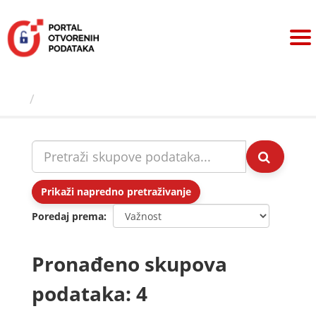
Preskoči
na
sadržaj
Skupovi podаtаkа
Prikaži napredno pretraživanje
Poredaj prema
Pronađeno skupova
podataka: 4