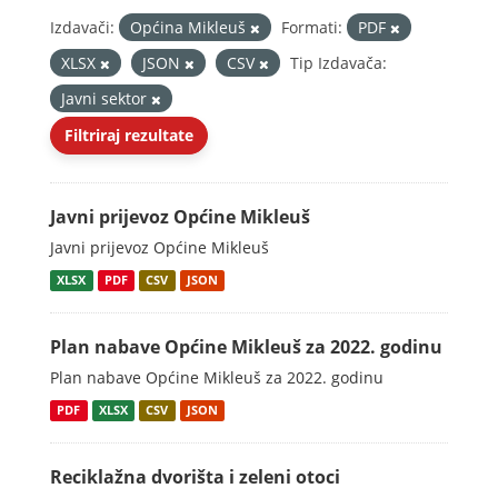
Izdavači:
Općina Mikleuš
Formati:
PDF
XLSX
JSON
CSV
Tip Izdavača:
Javni sektor
Filtriraj rezultate
Javni prijevoz Općine Mikleuš
Javni prijevoz Općine Mikleuš
XLSX
PDF
CSV
JSON
Plan nabave Općine Mikleuš za 2022. godinu
Plan nabave Općine Mikleuš za 2022. godinu
PDF
XLSX
CSV
JSON
Reciklažna dvorišta i zeleni otoci