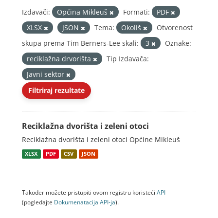
Izdavači:
Općina Mikleuš
Formati:
PDF
XLSX
JSON
Tema:
Okoliš
Otvorenost
skupa prema Tim Berners-Lee skali:
3
Oznake:
reciklažna drvorišta
Tip Izdavača:
Javni sektor
Filtriraj rezultate
Reciklažna dvorišta i zeleni otoci
Reciklažna dvorišta i zeleni otoci Općine Mikleuš
XLSX
PDF
CSV
JSON
Također možete pristupiti ovom registru koristeći
API
(pogledajte
Dokumenаtаcijа API-jа
).