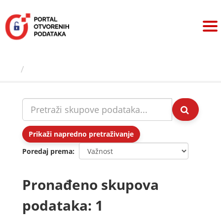
Preskoči
na
sadržaj
Skupovi podаtаkа
Prikaži napredno pretraživanje
Poredaj prema
Pronađeno skupova
podataka: 1