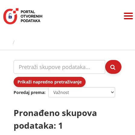
Preskoči
na
sadržaj
Skupovi podаtаkа
Prikaži napredno pretraživanje
Poredaj prema
Pronađeno skupova
podataka: 1