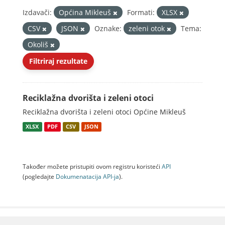
Izdavači:
Općina Mikleuš
Formati:
XLSX
CSV
JSON
Oznake:
zeleni otok
Tema:
Okoliš
Filtriraj rezultate
Reciklažna dvorišta i zeleni otoci
Reciklažna dvorišta i zeleni otoci Općine Mikleuš
XLSX
PDF
CSV
JSON
Također možete pristupiti ovom registru koristeći
API
(pogledajte
Dokumenаtаcijа API-jа
).