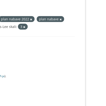
plan nabave 2022
plan nabave
-Lee skali:
3
I-jа
).