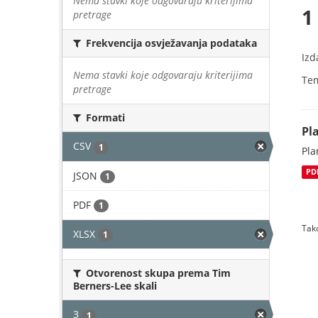
Nema stavki koje odgovaraju kriterijima
1
pretrage
Frekvencija osvježavanja podataka
Izd
Nema stavki koje odgovaraju kriterijima
Te
pretrage
Formati
Pl
CSV
1
Pla
PD
JSON
1
PDF
1
Tako
XLSX
1
Otvorenost skupa prema Tim
Berners-Lee skali
3
1