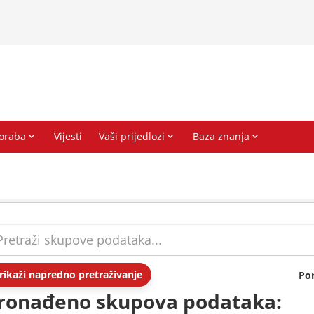
rikaži napredno pretraživanje
Po
ronađeno skupova podataka: