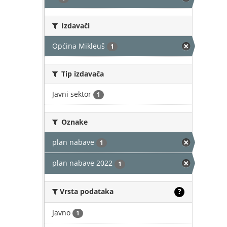
Izdavači
Općina Mikleuš
1
Tip izdavača
Javni sektor
1
Oznake
plan nabave
1
plan nabave 2022
1
Vrsta podataka
?
Javno
1