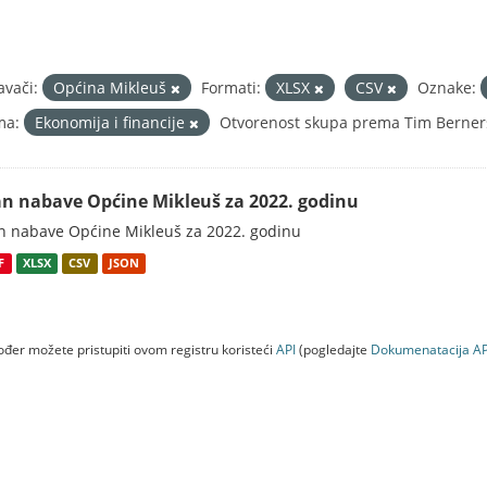
avači:
Općina Mikleuš
Formati:
XLSX
CSV
Oznake:
ma:
Ekonomija i financije
Otvorenost skupa prema Tim Berners
an nabave Općine Mikleuš za 2022. godinu
n nabave Općine Mikleuš za 2022. godinu
F
XLSX
CSV
JSON
đer možete pristupiti ovom registru koristeći
API
(pogledajte
Dokumenаtаcijа AP