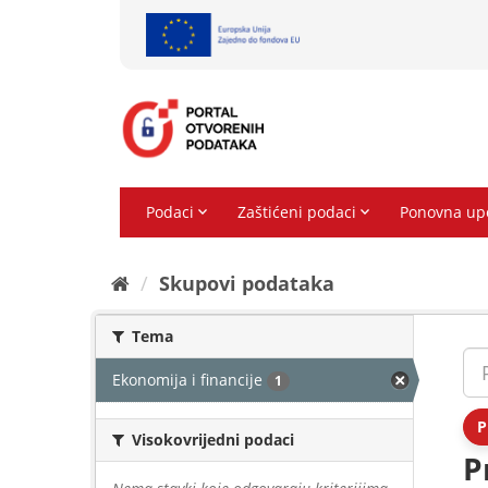
Preskoči
na
sadržaj
Skupovi podаtаkа
Tema
Ekonomija i financije
1
P
Visokovrijedni podaci
P