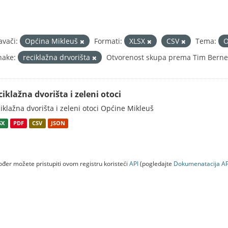
avači:
Općina Mikleuš
Formati:
XLSX
CSV
Tema:
O
nake:
reciklažna drvorišta
Otvorenost skupa prema Tim Berner
ciklažna dvorišta i zeleni otoci
iklažna dvorišta i zeleni otoci Općine Mikleuš
SX
PDF
CSV
JSON
đer možete pristupiti ovom registru koristeći
API
(pogledajte
Dokumenаtаcijа AP