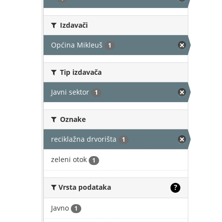
Izdavači
Općina Mikleuš
1
Tip izdavača
Javni sektor
1
Oznake
reciklažna drvorišta
1
zeleni otok
1
Vrsta podataka
?
Javno
1