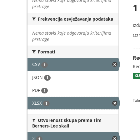
Nema stavki koje odgovaraju kriterijima
1
pretrage
Frekvencija osvježavanja podataka
Izd
Nema stavki koje odgovaraju kriterijima
Oz
pretrage
Formati
Re
CSV
1
Rec
XL
JSON
1
PDF
1
Tako
XLSX
1
Otvorenost skupa prema Tim
Berners-Lee skali
3
1