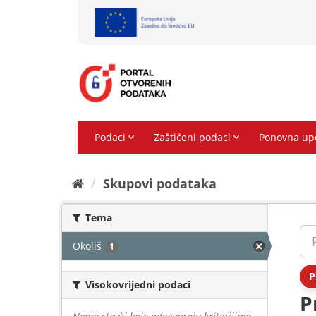
Preskoči
na
sadržaj
Skupovi podаtаkа
Tema
Okoliš
1
P
Visokovrijedni podaci
P