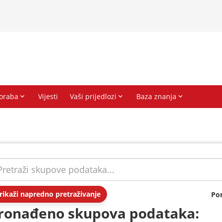
rikaži napredno pretraživanje
Po
ronađeno skupova podataka: