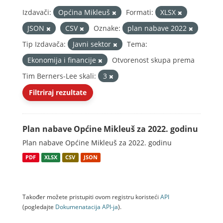
Izdavači:
Općina Mikleuš
Formati:
XLSX
JSON
CSV
Oznake:
plan nabave 2022
Tip Izdavača:
Javni sektor
Tema:
Ekonomija i financije
Otvorenost skupa prema
Tim Berners-Lee skali:
3
Filtriraj rezultate
Plan nabave Općine Mikleuš za 2022. godinu
Plan nabave Općine Mikleuš za 2022. godinu
PDF
XLSX
CSV
JSON
Također možete pristupiti ovom registru koristeći
API
(pogledajte
Dokumenаtаcijа API-jа
).