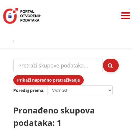
Preskoči
na
sadržaj
Skupovi podаtаkа
Prikaži napredno pretraživanje
Poredaj prema
Pronađeno skupova
podataka: 1