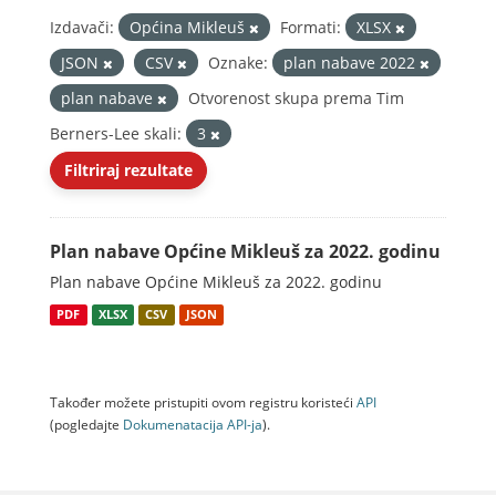
Izdavači:
Općina Mikleuš
Formati:
XLSX
JSON
CSV
Oznake:
plan nabave 2022
plan nabave
Otvorenost skupa prema Tim
Berners-Lee skali:
3
Filtriraj rezultate
Plan nabave Općine Mikleuš za 2022. godinu
Plan nabave Općine Mikleuš za 2022. godinu
PDF
XLSX
CSV
JSON
Također možete pristupiti ovom registru koristeći
API
(pogledajte
Dokumenаtаcijа API-jа
).