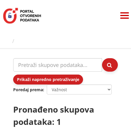
Preskoči
na
sadržaj
Skupovi podаtаkа
Prikaži napredno pretraživanje
Poredaj prema
Pronađeno skupova
podataka: 1