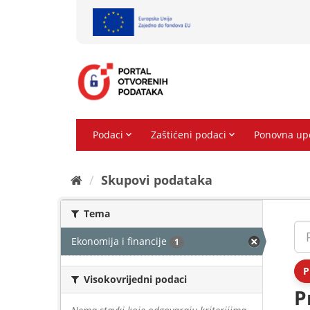
Preskoči
na
sadržaj
Skupovi podаtаkа
Tema
Ekonomija i financije
1
P
Visokovrijedni podaci
P