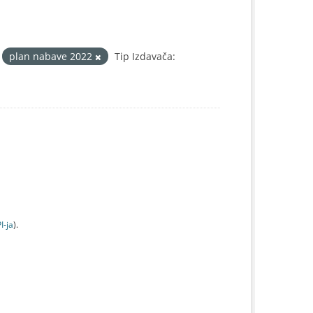
plan nabave 2022
Tip Izdavača:
I-jа
).