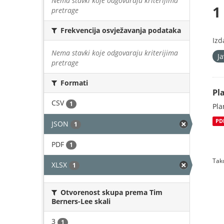
Nema stavki koje odgovaraju kriterijima
1
pretrage
Frekvencija osvježavanja podataka
Izd
Nema stavki koje odgovaraju kriterijima
J
pretrage
Formati
Pl
CSV
1
Pla
PD
JSON
1
PDF
1
Tako
XLSX
1
Otvorenost skupa prema Tim
Berners-Lee skali
3
1