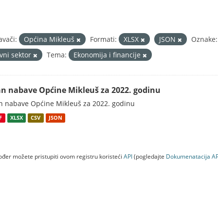
avači:
Općina Mikleuš
Formati:
XLSX
JSON
Oznake:
avni sektor
Tema:
Ekonomija i financije
an nabave Općine Mikleuš za 2022. godinu
n nabave Općine Mikleuš za 2022. godinu
F
XLSX
CSV
JSON
đer možete pristupiti ovom registru koristeći
API
(pogledajte
Dokumenаtаcijа AP