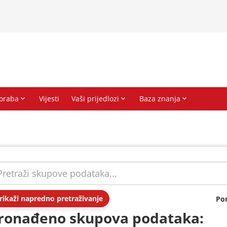
rikaži napredno pretraživanje
Po
ronađeno skupova podataka: