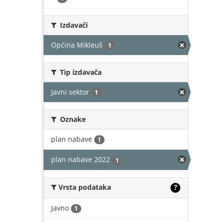
Izdavači
Općina Mikleuš
1
Tip izdavača
Javni sektor
1
Oznake
plan nabave
1
plan nabave 2022
1
Vrsta podataka
?
Javno
1