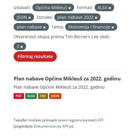
Izdavači:
Općina Mikleuš
Formati:
XLSX
JSON
Oznake:
plan nabave 2022
plan nabave
Tema:
Ekonomija i financije
Otvorenost skupa prema Tim Berners-Lee skali:
3
Filtriraj rezultate
Plan nabave Općine Mikleuš za 2022. godinu
Plan nabave Općine Mikleuš za 2022. godinu
PDF
XLSX
CSV
JSON
Također možete pristupiti ovom registru koristeći
API
(pogledajte
Dokumenаtаcijа API-jа
).