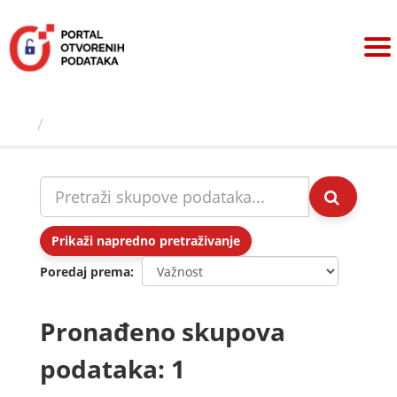
Preskoči
na
sadržaj
Skupovi podаtаkа
Prikaži napredno pretraživanje
Poredaj prema
Pronađeno skupova
podataka: 1