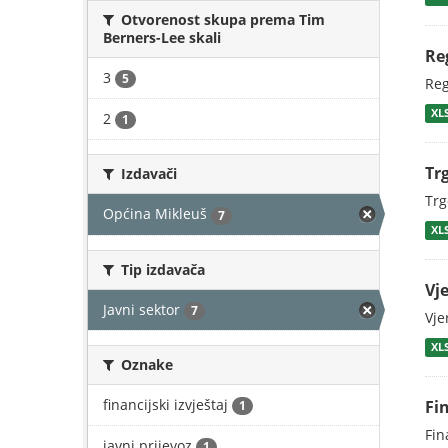
Otvorenost skupa prema Tim
Berners-Lee skali
Re
3
5
Reg
XL
2
1
Tr
Izdavači
Trg
Općina Mikleuš
7
XL
Tip izdavača
Vj
Javni sektor
7
Vje
XL
Oznake
financijski izvještaj
Fi
1
Fin
javni prijevoz
1