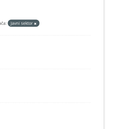
ača:
Javni sektor