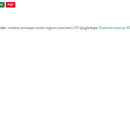
SX
PDF
đer možete pristupiti ovom registru koristeći
API
(pogledajte
Dokumenаtаcijа AP