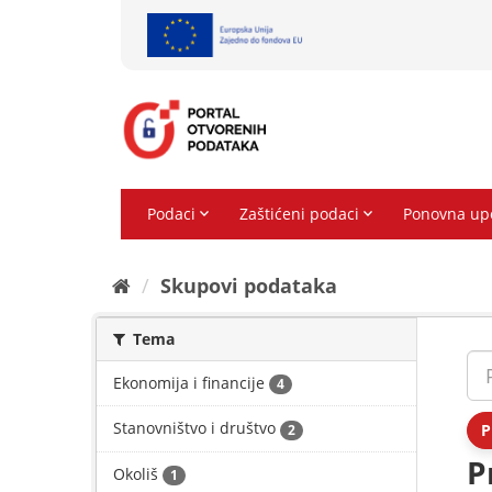
Preskoči
na
sadržaj
Skupovi podаtаkа
Tema
Ekonomija i financije
4
Stanovništvo i društvo
P
2
P
Okoliš
1