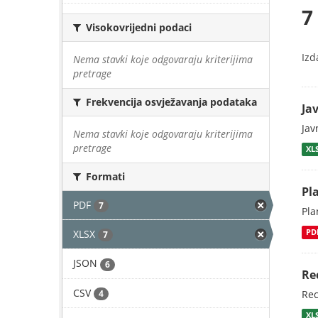
7
Visokovrijedni podaci
Izd
Nema stavki koje odgovaraju kriterijima
pretrage
Frekvencija osvježavanja podataka
Ja
Jav
Nema stavki koje odgovaraju kriterijima
pretrage
XL
Formati
Pl
PDF
7
Pla
XLSX
PD
7
JSON
6
Re
CSV
4
Rec
XL