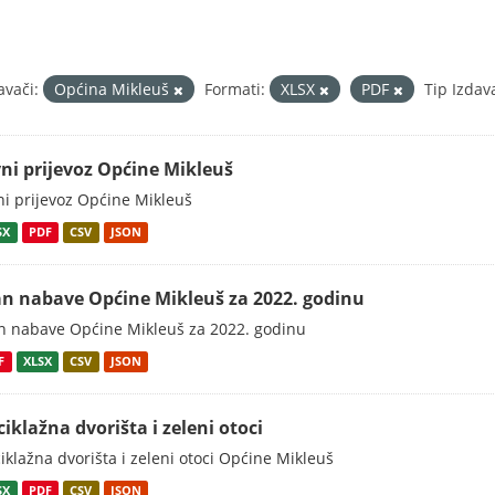
avači:
Općina Mikleuš
Formati:
XLSX
PDF
Tip Izdav
vni prijevoz Općine Mikleuš
ni prijevoz Općine Mikleuš
SX
PDF
CSV
JSON
an nabave Općine Mikleuš za 2022. godinu
n nabave Općine Mikleuš za 2022. godinu
F
XLSX
CSV
JSON
ciklažna dvorišta i zeleni otoci
iklažna dvorišta i zeleni otoci Općine Mikleuš
SX
PDF
CSV
JSON