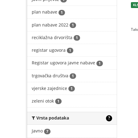
XL
plan nabave
1
plan nabave 2022
1
Tako
reciklažna drvorišta
1
registar ugovora
1
Registar ugovora javne nabave
1
trgovačka društva
1
vjerske zajednice
1
zeleni otok
1
Vrsta podataka
?
Javno
7