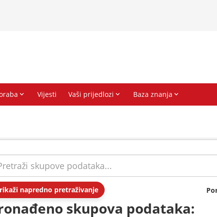
rikaži napredno pretraživanje
Po
ronađeno skupova podataka: