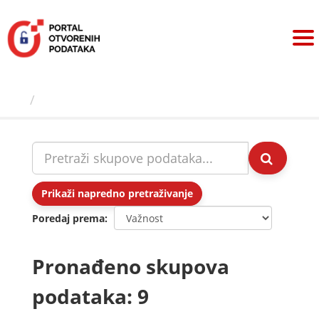
Preskoči
na
sadržaj
Skupovi podаtаkа
Prikaži napredno pretraživanje
Poredaj prema
Pronađeno skupova
podataka: 9