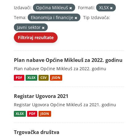
Izdavači:
Općina Mikleuš
Formati:
XLSX
Tema:
Ekonomija i financije
Tip Izdavača:
Javni sektor
Filtriraj rezultate
Plan nabave Općine Mikleuš za 2022. godinu
Plan nabave Općine Mikleuš za 2022. godinu
PDF
XLSX
CSV
JSON
Registar Ugovora 2021
Registar Ugovora Općine Mikleuš za 2021. godinu
XLSX
PDF
JSON
Trgovačka društva