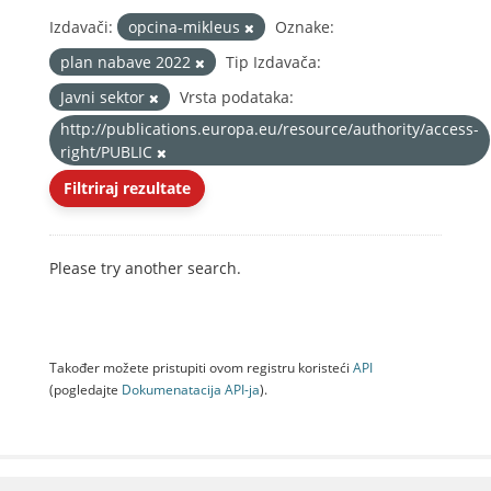
Izdavači:
opcina-mikleus
Oznake:
plan nabave 2022
Tip Izdavača:
Javni sektor
Vrsta podataka:
http://publications.europa.eu/resource/authority/access-
right/PUBLIC
Filtriraj rezultate
Please try another search.
Također možete pristupiti ovom registru koristeći
API
(pogledajte
Dokumenаtаcijа API-jа
).