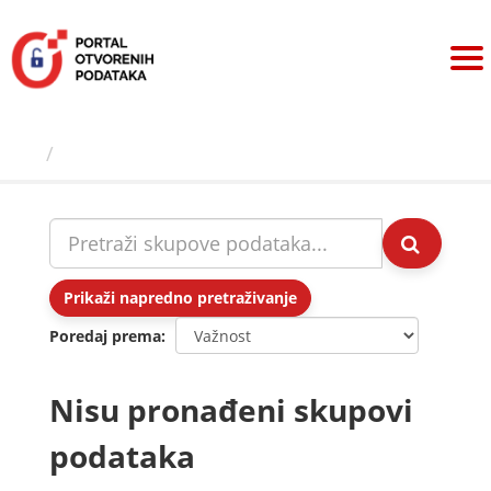
Preskoči
na
sadržaj
Skupovi podаtаkа
Prikaži napredno pretraživanje
Poredaj prema
Nisu pronađeni skupovi
podataka