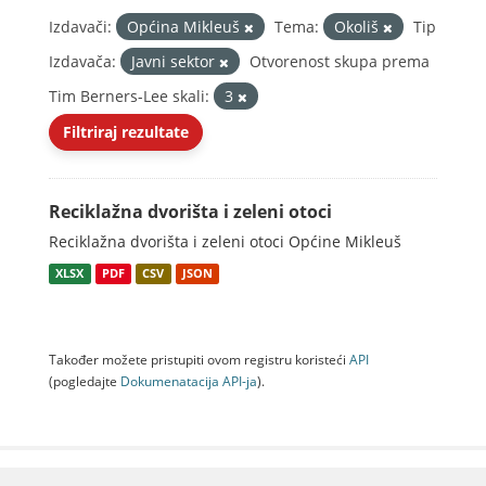
Izdavači:
Općina Mikleuš
Tema:
Okoliš
Tip
Izdavača:
Javni sektor
Otvorenost skupa prema
Tim Berners-Lee skali:
3
Filtriraj rezultate
Reciklažna dvorišta i zeleni otoci
Reciklažna dvorišta i zeleni otoci Općine Mikleuš
XLSX
PDF
CSV
JSON
Također možete pristupiti ovom registru koristeći
API
(pogledajte
Dokumenаtаcijа API-jа
).