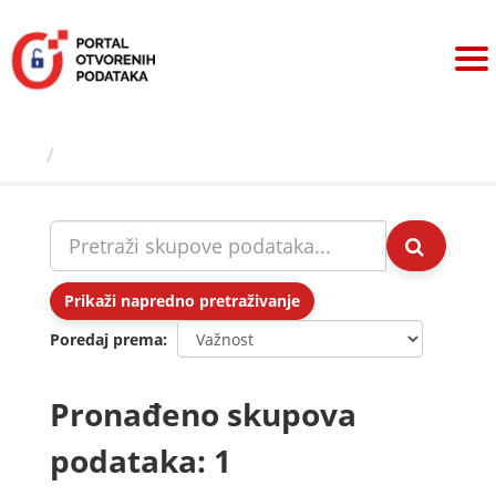
Preskoči
na
sadržaj
Skupovi podаtаkа
Prikaži napredno pretraživanje
Poredaj prema
Pronađeno skupova
podataka: 1