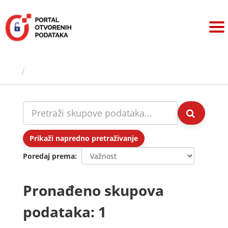
Preskoči
na
sadržaj
Skupovi podаtаkа
Prikaži napredno pretraživanje
Poredaj prema
Pronađeno skupova
podataka: 1