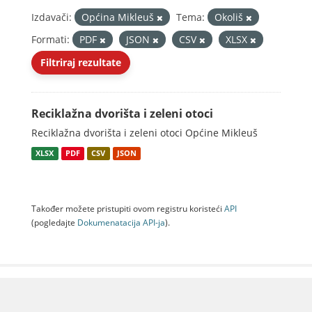
Izdavači:
Općina Mikleuš
Tema:
Okoliš
Formati:
PDF
JSON
CSV
XLSX
Filtriraj rezultate
Reciklažna dvorišta i zeleni otoci
Reciklažna dvorišta i zeleni otoci Općine Mikleuš
XLSX
PDF
CSV
JSON
Također možete pristupiti ovom registru koristeći
API
(pogledajte
Dokumenаtаcijа API-jа
).