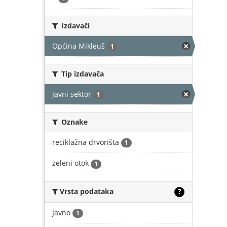
Izdavači
Općina Mikleuš
1
Tip izdavača
Javni sektor
1
Oznake
reciklažna drvorišta
1
zeleni otok
1
Vrsta podataka
?
Javno
1