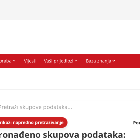
rikaži napredno pretraživanje
Po
ronađeno skupova podataka: