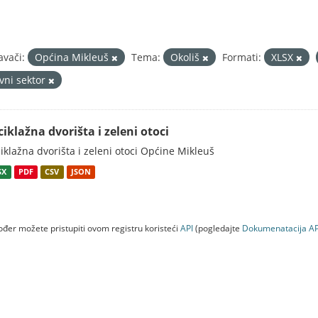
avači:
Općina Mikleuš
Tema:
Okoliš
Formati:
XLSX
avni sektor
ciklažna dvorišta i zeleni otoci
iklažna dvorišta i zeleni otoci Općine Mikleuš
SX
PDF
CSV
JSON
đer možete pristupiti ovom registru koristeći
API
(pogledajte
Dokumenаtаcijа AP