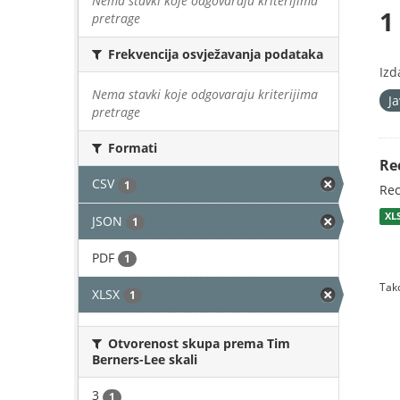
Nema stavki koje odgovaraju kriterijima
1
pretrage
Frekvencija osvježavanja podataka
Izd
Nema stavki koje odgovaraju kriterijima
J
pretrage
Formati
Re
CSV
1
Rec
XL
JSON
1
PDF
1
Tako
XLSX
1
Otvorenost skupa prema Tim
Berners-Lee skali
3
1