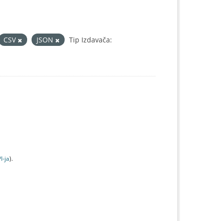
CSV
JSON
Tip Izdavača:
I-jа
).