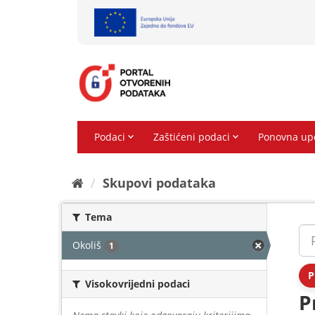
Preskoči
na
sadržaj
Skupovi podаtаkа
Tema
Okoliš
1
P
Visokovrijedni podaci
P