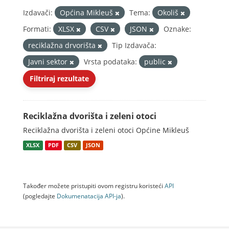
Izdavači:
Općina Mikleuš
Tema:
Okoliš
Formati:
XLSX
CSV
JSON
Oznake:
reciklažna drvorišta
Tip Izdavača:
Javni sektor
Vrsta podataka:
public
Filtriraj rezultate
Reciklažna dvorišta i zeleni otoci
Reciklažna dvorišta i zeleni otoci Općine Mikleuš
XLSX
PDF
CSV
JSON
Također možete pristupiti ovom registru koristeći
API
(pogledajte
Dokumenаtаcijа API-jа
).