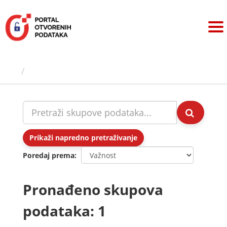
Preskoči
na
sadržaj
Skupovi podаtаkа
Prikaži napredno pretraživanje
Poredaj prema
Pronađeno skupova
podataka: 1