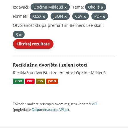
Izdavači:
Općina Mikleuš
Tema:
Okoliš
Formati:
XLSX
JSON
CSV
PDF
Otvorenost skupa prema Tim Berners-Lee skali:
3
Filtriraj rezultate
Reciklažna dvorišta i zeleni otoci
Reciklažna dvorišta i zeleni otoci Općine Mikleuš
XLSX
PDF
CSV
JSON
Također možete pristupiti ovom registru koristeći
API
(pogledajte
Dokumenаtаcijа API-jа
).