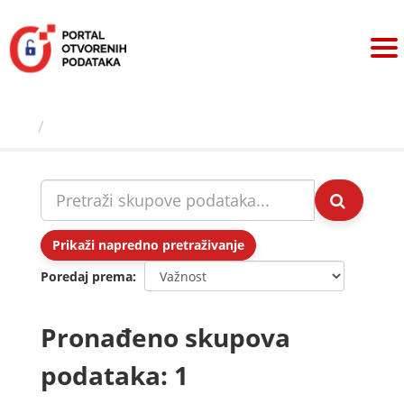
Preskoči
na
sadržaj
Skupovi podаtаkа
Prikaži napredno pretraživanje
Poredaj prema
Pronađeno skupova
podataka: 1