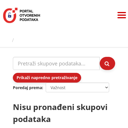
Preskoči
na
sadržaj
Skupovi podаtаkа
Prikaži napredno pretraživanje
Poredaj prema
Nisu pronađeni skupovi
podataka