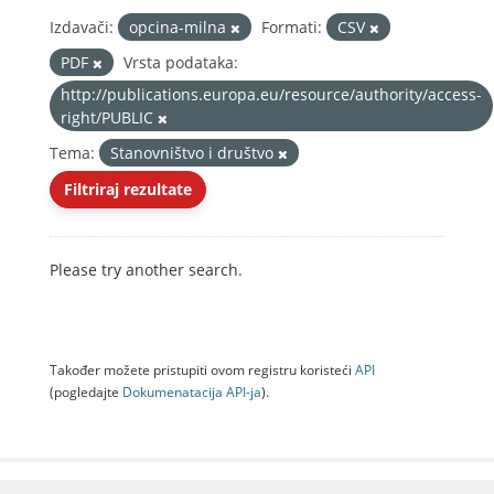
Izdavači:
opcina-milna
Formati:
CSV
PDF
Vrsta podataka:
http://publications.europa.eu/resource/authority/access-
right/PUBLIC
Tema:
Stanovništvo i društvo
Filtriraj rezultate
Please try another search.
Također možete pristupiti ovom registru koristeći
API
(pogledajte
Dokumenаtаcijа API-jа
).