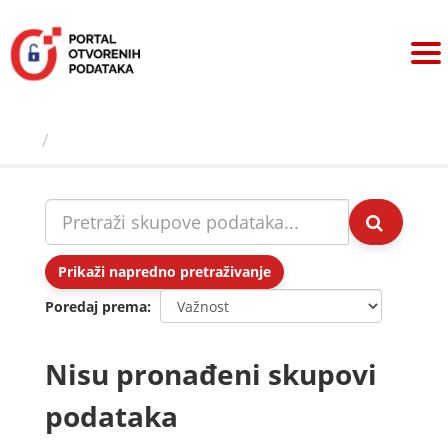
Preskoči
na
sadržaj
Skupovi podаtаkа
Prikaži napredno pretraživanje
Poredaj prema
Nisu pronađeni skupovi
podataka