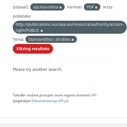
Izdavači:
opcina-milna
Formati:
PDF
Vrsta
podataka:
http://publications.europa.eu/resource/authority/access-
right/PUBLIC
Tema:
Stanovništvo i društvo
Filtriraj rezultate
Please try another search.
Također možete pristupiti ovom registru koristeći
API
(pogledajte
Dokumenаtаcijа API-jа
).