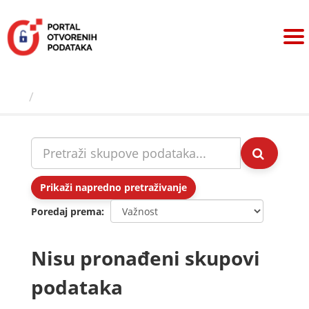
Preskoči
na
sadržaj
Skupovi podаtаkа
Prikaži napredno pretraživanje
Poredaj prema
Nisu pronađeni skupovi
podataka