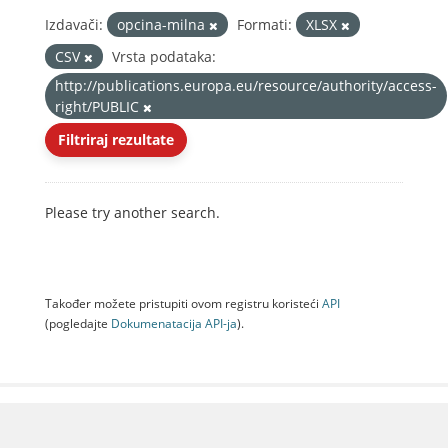
Izdavači:
opcina-milna
Formati:
XLSX
CSV
Vrsta podataka:
http://publications.europa.eu/resource/authority/access-
right/PUBLIC
Filtriraj rezultate
Please try another search.
Također možete pristupiti ovom registru koristeći
API
(pogledajte
Dokumenаtаcijа API-jа
).