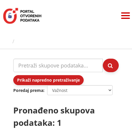
Preskoči
na
sadržaj
Skupovi podаtаkа
Prikaži napredno pretraživanje
Poredaj prema
Pronađeno skupova
podataka: 1