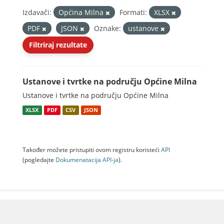
Izdavači:
Općina Milna
Formati:
XLSX
PDF
JSON
Oznake:
ustanove
Filtriraj rezultate
Ustanove i tvrtke na području Općine Milna
Ustanove i tvrtke na području Općine Milna
XLSX
PDF
CSV
JSON
Također možete pristupiti ovom registru koristeći
API
(pogledajte
Dokumenаtаcijа API-jа
).