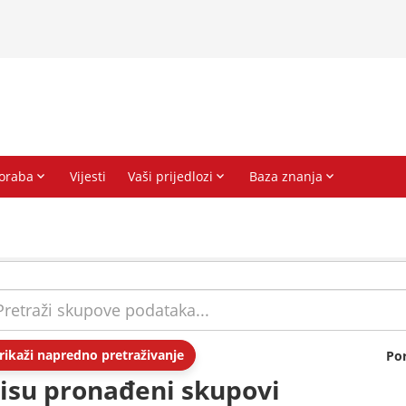
rikaži napredno pretraživanje
Po
isu pronađeni skupovi