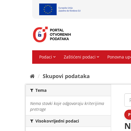
Preskoči
na
sadržaj
Skupovi podаtаkа
Tema
Nema stavki koje odgovaraju kriterijima
pretrage
P
Visokovrijedni podaci
N