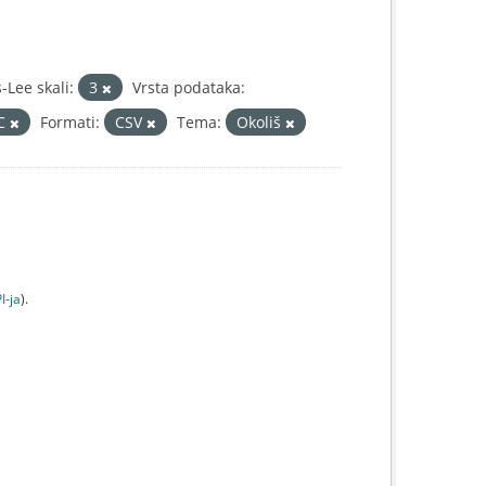
Lee skali:
3
Vrsta podataka:
IC
Formati:
CSV
Tema:
Okoliš
I-jа
).