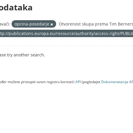
odataka
avači:
opcina-posedarje
Otvorenost skupa prema Tim Berners-
ttp://publications.europa.eu/resource/authority/access-right/PUBL
ase try another search.
đer možete pristupiti ovom registru koristeći
API
(pogledajte
Dokumenаtаcijа AP