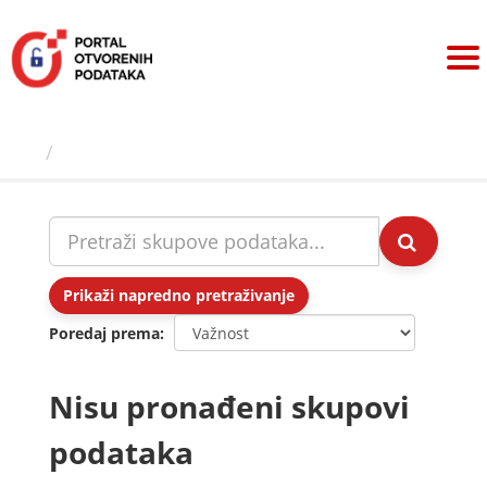
Preskoči
na
sadržaj
Skupovi podаtаkа
Prikaži napredno pretraživanje
Poredaj prema
Nisu pronađeni skupovi
podataka