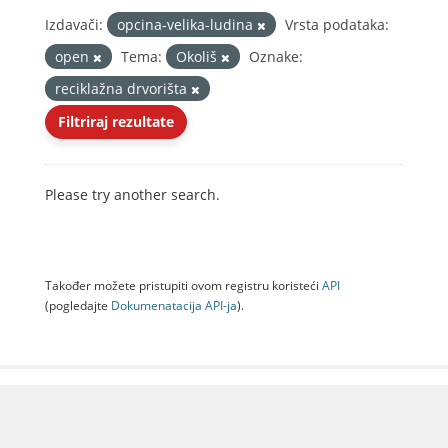
Izdavači:
opcina-velika-ludina
Vrsta podataka:
open
Tema:
Okoliš
Oznake:
reciklažna drvorišta
Filtriraj rezultate
Please try another search.
Također možete pristupiti ovom registru koristeći
API
(pogledajte
Dokumenаtаcijа API-jа
).