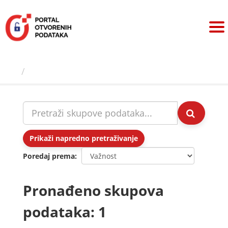
Preskoči
na
sadržaj
Skupovi podаtаkа
Prikaži napredno pretraživanje
Poredaj prema
Pronađeno skupova
podataka: 1