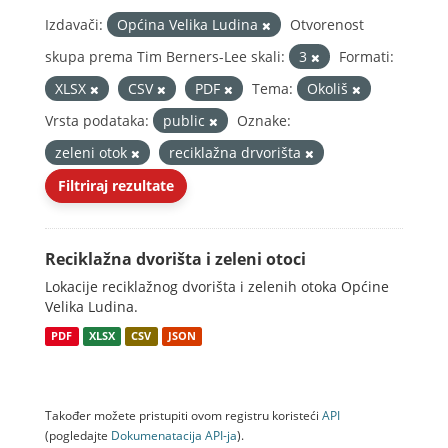
Izdavači:
Općina Velika Ludina
Otvorenost
skupa prema Tim Berners-Lee skali:
3
Formati:
XLSX
CSV
PDF
Tema:
Okoliš
Vrsta podataka:
public
Oznake:
zeleni otok
reciklažna drvorišta
Filtriraj rezultate
Reciklažna dvorišta i zeleni otoci
Lokacije reciklažnog dvorišta i zelenih otoka Općine
Velika Ludina.
PDF
XLSX
CSV
JSON
Također možete pristupiti ovom registru koristeći
API
(pogledajte
Dokumenаtаcijа API-jа
).