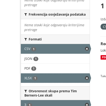
Nema stavki koje odgovaraju kriterijima
1
pretrage
Frekvencija osvježavanja podataka
Izd
Nema stavki koje odgovaraju kriterijima
C
pretrage
Formati
Re
CSV
1
Lok
PD
JSON
1
PDF
1
Tako
XLSX
1
Otvorenost skupa prema Tim
Berners-Lee skali
3
1