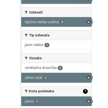
Izdavači
Općina Velika Ludina
1
Tip izdavača
Javni sektor
1
Oznake
reciklažna drvorišta
1
zeleni otok
1
Vrsta podataka
?
Javno
1