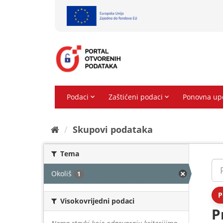
Preskoči
na
sadržaj
Skupovi podаtаkа
Tema
Okoliš
1
P
Visokovrijedni podaci
P