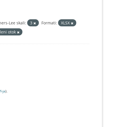
ers-Lee skali:
3
Formati:
XLSX
leni otok
I-jа
).