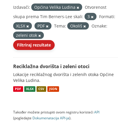
Izdavači:
Općina Velika Ludina
Otvorenost
skupa prema Tim Berners-Lee skali:
3
Formati:
XLSX
PDF
Tema:
Okoliš
Oznake:
zeleni otok
Filtriraj rezultate
Reciklažna dvorišta i zeleni otoci
Lokacije reciklažnog dvorišta i zelenih otoka Općine
Velika Ludina.
PDF
XLSX
CSV
JSON
Također možete pristupiti ovom registru koristeći
API
(pogledajte
Dokumenаtаcijа API-jа
).