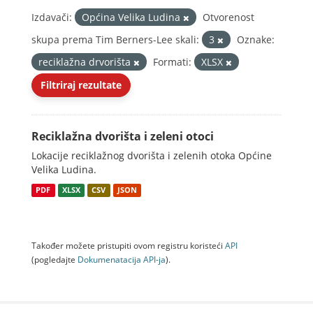
Izdavači:
Općina Velika Ludina
Otvorenost
skupa prema Tim Berners-Lee skali:
3
Oznake:
reciklažna drvorišta
Formati:
XLSX
Filtriraj rezultate
Reciklažna dvorišta i zeleni otoci
Lokacije reciklažnog dvorišta i zelenih otoka Općine
Velika Ludina.
PDF
XLSX
CSV
JSON
Također možete pristupiti ovom registru koristeći
API
(pogledajte
Dokumenаtаcijа API-jа
).