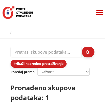
Preskoči
na
sadržaj
Skupovi podаtаkа
Prikaži napredno pretraživanje
Poredaj prema
Pronađeno skupova
podataka: 1