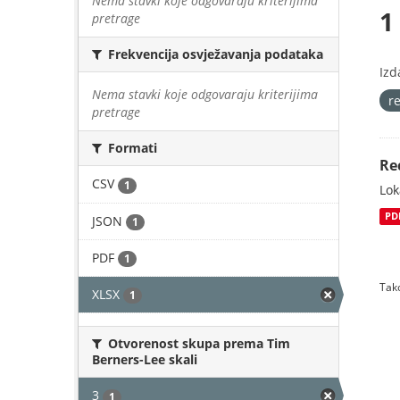
Nema stavki koje odgovaraju kriterijima
1
pretrage
Frekvencija osvježavanja podataka
Izd
Nema stavki koje odgovaraju kriterijima
r
pretrage
Formati
Re
CSV
1
Lok
PD
JSON
1
PDF
1
Tako
XLSX
1
Otvorenost skupa prema Tim
Berners-Lee skali
3
1