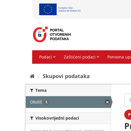
Preskoči
na
sadržaj
Skupovi podаtаkа
Tema
Okoliš
1
P
Visokovrijedni podaci
P