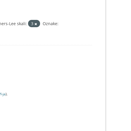
ers-Lee skali:
3
Oznake:
I-jа
).