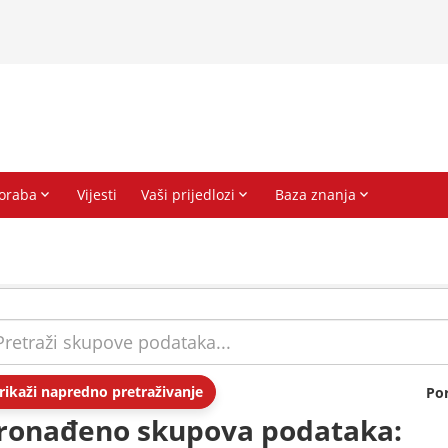
rikaži napredno pretraživanje
Po
ronađeno skupova podataka: