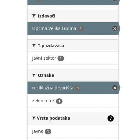
Izdavači
Općina Velika Ludina
1
Tip izdavača
Javni sektor
1
Oznake
reciklažna drvorišta
1
zeleni otok
1
Vrsta podataka
?
Javno
1