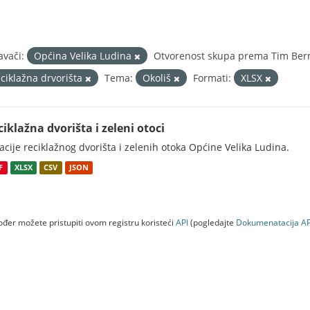
avači:
Općina Velika Ludina
Otvorenost skupa prema Tim Bern
eciklažna drvorišta
Tema:
Okoliš
Formati:
XLSX
ciklažna dvorišta i zeleni otoci
acije reciklažnog dvorišta i zelenih otoka Općine Velika Ludina.
F
XLSX
CSV
JSON
đer možete pristupiti ovom registru koristeći
API
(pogledajte
Dokumenаtаcijа AP