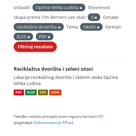
Izdavači:
Općina Velika Ludina
Otvorenost
skupa prema Tim Berners-Lee skali:
3
Oznake:
reciklažna drvorišta
Tema:
Okoliš
Formati:
XLSX
PDF
Filtriraj rezultate
Reciklažna dvorišta i zeleni otoci
Lokacije reciklažnog dvorišta i zelenih otoka Općine
Velika Ludina.
PDF
XLSX
CSV
JSON
Također možete pristupiti ovom registru koristeći
API
(pogledajte
Dokumenаtаcijа API-jа
).