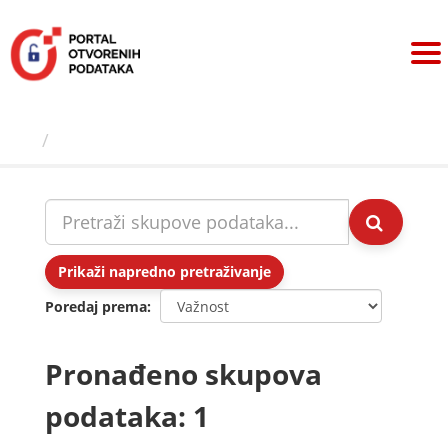
Preskoči
na
sadržaj
Skupovi podаtаkа
Prikaži napredno pretraživanje
Poredaj prema
Pronađeno skupova
podataka: 1