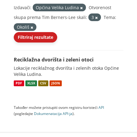
Izdavači:
Općina Velika Ludina
Otvorenost
skupa prema Tim Berners-Lee skali:
3
Tema:
Okoliš
Filtriraj rezultate
Reciklažna dvorišta i zeleni otoci
Lokacije reciklažnog dvorišta i zelenih otoka Općine
Velika Ludina.
PDF
XLSX
CSV
JSON
Također možete pristupiti ovom registru koristeći
API
(pogledajte
Dokumenаtаcijа API-jа
).