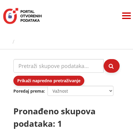
Preskoči
na
sadržaj
Skupovi podаtаkа
Prikaži napredno pretraživanje
Poredaj prema
Pronađeno skupova
podataka: 1