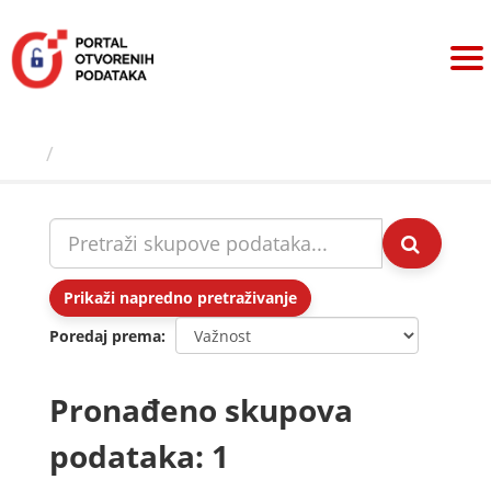
Preskoči
na
sadržaj
Skupovi podаtаkа
Prikaži napredno pretraživanje
Poredaj prema
Pronađeno skupova
podataka: 1