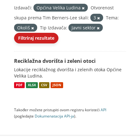
Izdavači:
Općina Velika Ludina
Otvorenost
skupa prema Tim Berners-Lee skali:
3
Tema:
Okoliš
Tip Izdavača:
Javni sektor
Filtriraj rezultate
Reciklažna dvorišta i zeleni otoci
Lokacije reciklažnog dvorišta i zelenih otoka Općine
Velika Ludina.
PDF
XLSX
CSV
JSON
Također možete pristupiti ovom registru koristeći
API
(pogledajte
Dokumenаtаcijа API-jа
).