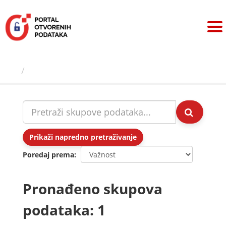
Preskoči
na
sadržaj
Skupovi podаtаkа
Prikaži napredno pretraživanje
Poredaj prema
Pronađeno skupova
podataka: 1