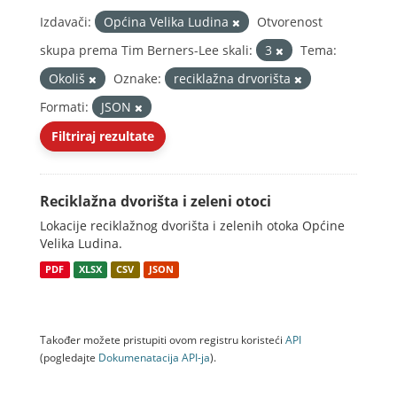
Izdavači:
Općina Velika Ludina
Otvorenost
skupa prema Tim Berners-Lee skali:
3
Tema:
Okoliš
Oznake:
reciklažna drvorišta
Formati:
JSON
Filtriraj rezultate
Reciklažna dvorišta i zeleni otoci
Lokacije reciklažnog dvorišta i zelenih otoka Općine
Velika Ludina.
PDF
XLSX
CSV
JSON
Također možete pristupiti ovom registru koristeći
API
(pogledajte
Dokumenаtаcijа API-jа
).