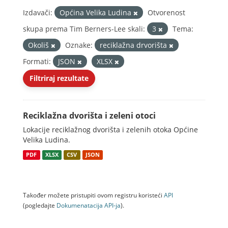
Izdavači:
Općina Velika Ludina
Otvorenost
skupa prema Tim Berners-Lee skali:
3
Tema:
Okoliš
Oznake:
reciklažna drvorišta
Formati:
JSON
XLSX
Filtriraj rezultate
Reciklažna dvorišta i zeleni otoci
Lokacije reciklažnog dvorišta i zelenih otoka Općine
Velika Ludina.
PDF
XLSX
CSV
JSON
Također možete pristupiti ovom registru koristeći
API
(pogledajte
Dokumenаtаcijа API-jа
).