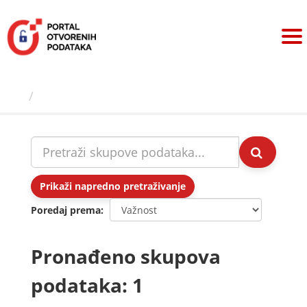
Preskoči
na
sadržaj
Skupovi podаtаkа
Prikaži napredno pretraživanje
Poredaj prema
Pronađeno skupova
podataka: 1