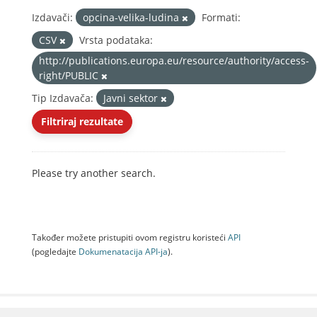
Izdavači:
opcina-velika-ludina
Formati:
CSV
Vrsta podataka:
http://publications.europa.eu/resource/authority/access-
right/PUBLIC
Tip Izdavača:
Javni sektor
Filtriraj rezultate
Please try another search.
Također možete pristupiti ovom registru koristeći
API
(pogledajte
Dokumenаtаcijа API-jа
).