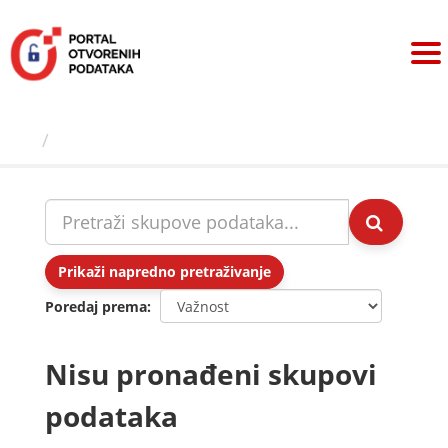
Preskoči
na
sadržaj
Skupovi podаtаkа
Prikaži napredno pretraživanje
Poredaj prema
Nisu pronađeni skupovi
podataka