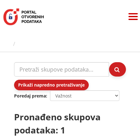
Preskoči
na
sadržaj
Skupovi podаtаkа
Prikaži napredno pretraživanje
Poredaj prema
Pronađeno skupova
podataka: 1