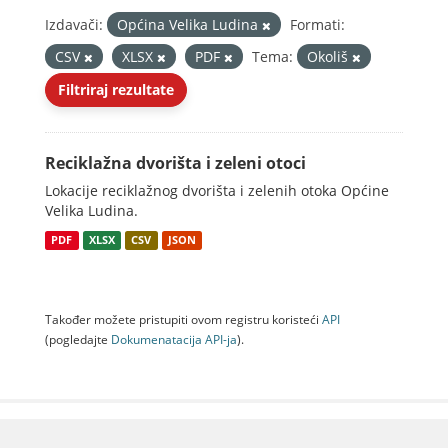
Izdavači:
Općina Velika Ludina
Formati:
CSV
XLSX
PDF
Tema:
Okoliš
Filtriraj rezultate
Reciklažna dvorišta i zeleni otoci
Lokacije reciklažnog dvorišta i zelenih otoka Općine
Velika Ludina.
PDF
XLSX
CSV
JSON
Također možete pristupiti ovom registru koristeći
API
(pogledajte
Dokumenаtаcijа API-jа
).