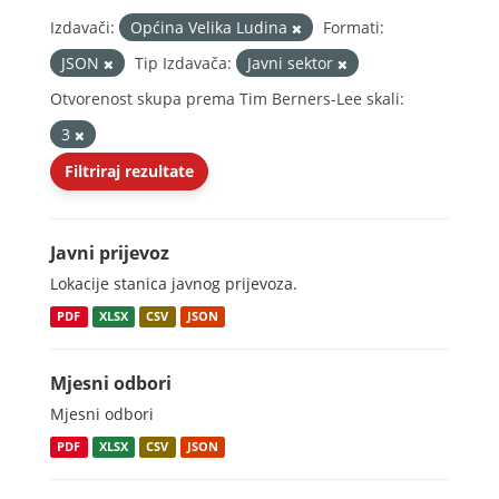
Izdavači:
Općina Velika Ludina
Formati:
JSON
Tip Izdavača:
Javni sektor
Otvorenost skupa prema Tim Berners-Lee skali:
3
Filtriraj rezultate
Javni prijevoz
Lokacije stanica javnog prijevoza.
PDF
XLSX
CSV
JSON
Mjesni odbori
Mjesni odbori
PDF
XLSX
CSV
JSON