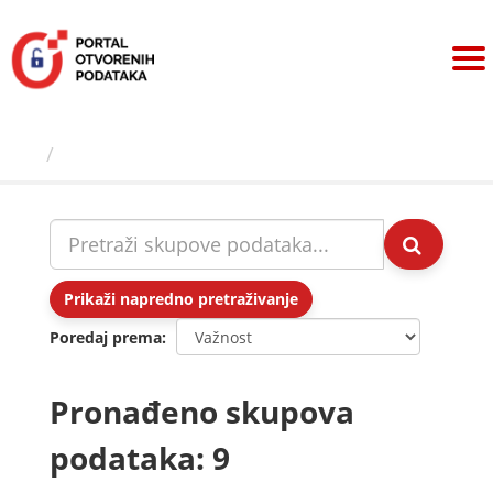
Preskoči
na
sadržaj
Skupovi podаtаkа
Prikaži napredno pretraživanje
Poredaj prema
Pronađeno skupova
podataka: 9