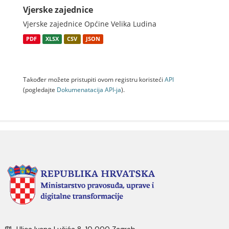
Vjerske zajednice
Vjerske zajednice Općine Velika Ludina
PDF
XLSX
CSV
JSON
Također možete pristupiti ovom registru koristeći
API
(pogledajte
Dokumenаtаcijа API-jа
).