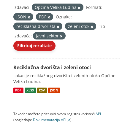
Izdavači:
Općina Velika Ludina
Formati:
JSON
PDF
Oznake:
reciklažna drvorišta
zeleni otok
Tip
Izdavača:
Javni sektor
Filtriraj rezultate
Reciklažna dvorišta i zeleni otoci
Lokacije reciklažnog dvorišta i zelenih otoka Općine
Velika Ludina.
PDF
XLSX
CSV
JSON
Također možete pristupiti ovom registru koristeći
API
(pogledajte
Dokumenаtаcijа API-jа
).