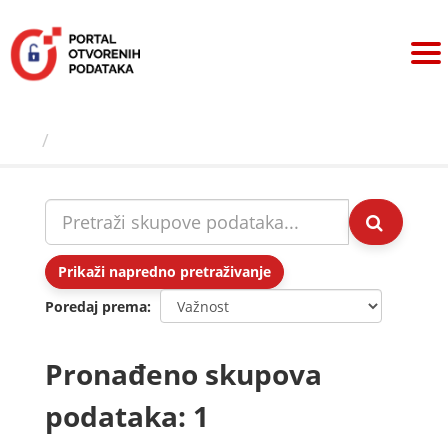
Preskoči
na
sadržaj
Skupovi podаtаkа
Prikaži napredno pretraživanje
Poredaj prema
Pronađeno skupova
podataka: 1