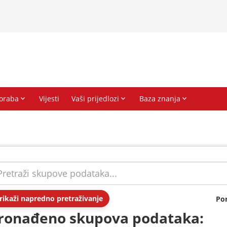
rikaži napredno pretraživanje
Po
ronađeno skupova podataka: