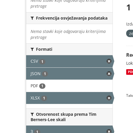
Nema stavki koje odgovaraju kriterijima
1
pretrage
Frekvencija osvježavanja podataka
Izd
Nema stavki koje odgovaraju kriterijima
z
pretrage
Formati
Re
CSV
1
Lok
PD
JSON
1
PDF
1
Tako
XLSX
1
Otvorenost skupa prema Tim
Berners-Lee skali
3
1