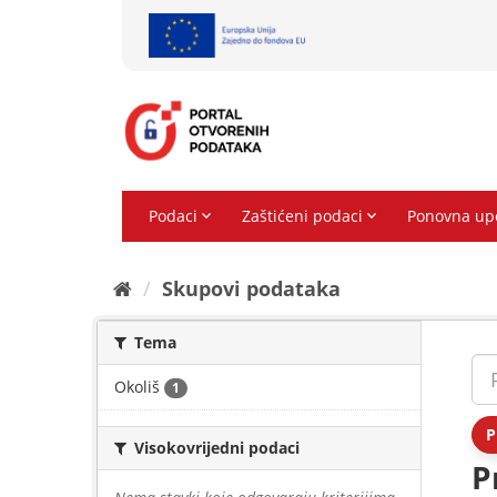
Preskoči
na
sadržaj
Skupovi podаtаkа
Tema
Okoliš
1
P
Visokovrijedni podaci
P