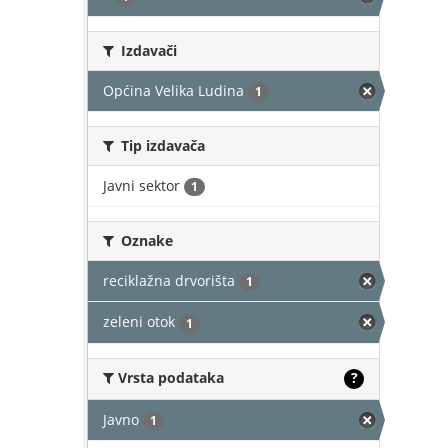
Izdavači
Općina Velika Ludina
1
Tip izdavača
Javni sektor
1
Oznake
reciklažna drvorišta
1
zeleni otok
1
Vrsta podataka
?
Javno
1