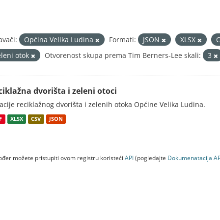
avači:
Općina Velika Ludina
Formati:
JSON
XLSX
eleni otok
Otvorenost skupa prema Tim Berners-Lee skali:
3
ciklažna dvorišta i zeleni otoci
acije reciklažnog dvorišta i zelenih otoka Općine Velika Ludina.
F
XLSX
CSV
JSON
đer možete pristupiti ovom registru koristeći
API
(pogledajte
Dokumenаtаcijа AP