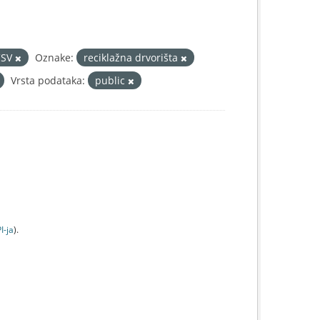
CSV
Oznake:
reciklažna drvorišta
Vrsta podataka:
public
I-jа
).