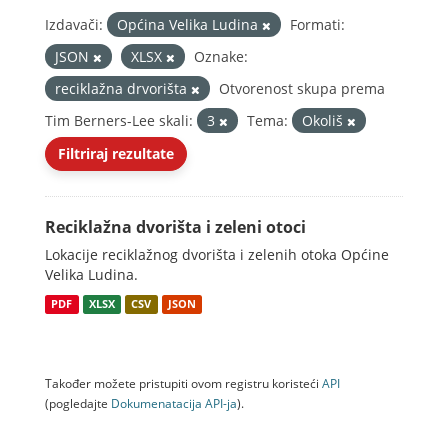
Izdavači:
Općina Velika Ludina
Formati:
JSON
XLSX
Oznake:
reciklažna drvorišta
Otvorenost skupa prema
Tim Berners-Lee skali:
3
Tema:
Okoliš
Filtriraj rezultate
Reciklažna dvorišta i zeleni otoci
Lokacije reciklažnog dvorišta i zelenih otoka Općine
Velika Ludina.
PDF
XLSX
CSV
JSON
Također možete pristupiti ovom registru koristeći
API
(pogledajte
Dokumenаtаcijа API-jа
).