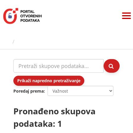
Preskoči
na
sadržaj
Skupovi podаtаkа
Prikaži napredno pretraživanje
Poredaj prema
Pronađeno skupova
podataka: 1