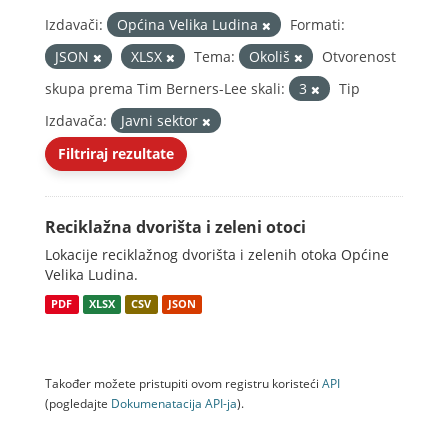
Izdavači:
Općina Velika Ludina
Formati:
JSON
XLSX
Tema:
Okoliš
Otvorenost
skupa prema Tim Berners-Lee skali:
3
Tip
Izdavača:
Javni sektor
Filtriraj rezultate
Reciklažna dvorišta i zeleni otoci
Lokacije reciklažnog dvorišta i zelenih otoka Općine
Velika Ludina.
PDF
XLSX
CSV
JSON
Također možete pristupiti ovom registru koristeći
API
(pogledajte
Dokumenаtаcijа API-jа
).