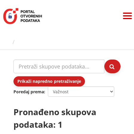
Preskoči
na
sadržaj
Skupovi podаtаkа
Prikaži napredno pretraživanje
Poredaj prema
Pronađeno skupova
podataka: 1