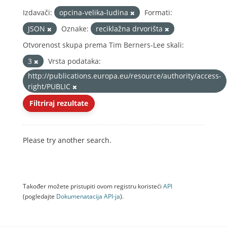
Izdavači:
opcina-velika-ludina
Formati:
JSON
Oznake:
reciklažna drvorišta
Otvorenost skupa prema Tim Berners-Lee skali:
3
Vrsta podataka:
http://publications.europa.eu/resource/authority/access-
right/PUBLIC
Filtriraj rezultate
Please try another search.
Također možete pristupiti ovom registru koristeći
API
(pogledajte
Dokumenаtаcijа API-jа
).