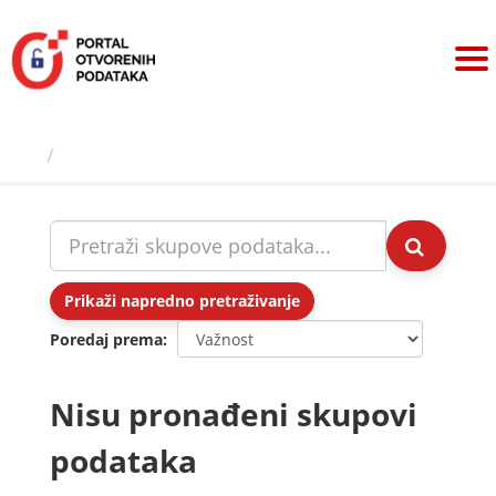
Preskoči
na
sadržaj
Skupovi podаtаkа
Prikaži napredno pretraživanje
Poredaj prema
Nisu pronađeni skupovi
podataka