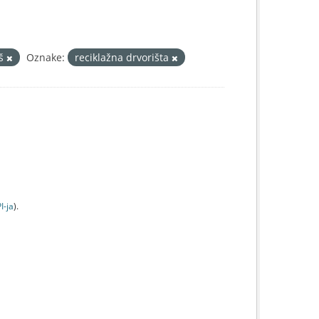
iš
Oznake:
reciklažna drvorišta
I-jа
).