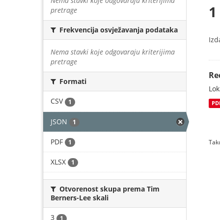
Nema stavki koje odgovaraju kriterijima
1
pretrage
Frekvencija osvježavanja podataka
Izd
Nema stavki koje odgovaraju kriterijima
pretrage
Re
Formati
Lok
CSV
1
PD
JSON
1
PDF
1
Tako
XLSX
1
Otvorenost skupa prema Tim
Berners-Lee skali
3
1