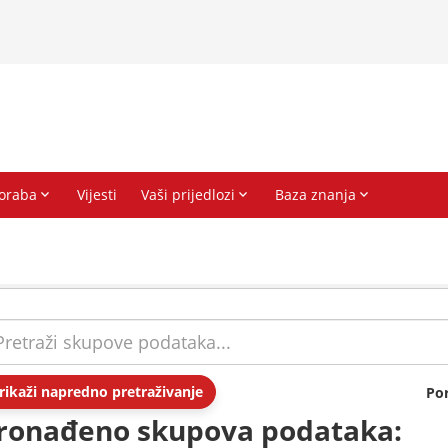
rikaži napredno pretraživanje
Po
ronađeno skupova podataka: