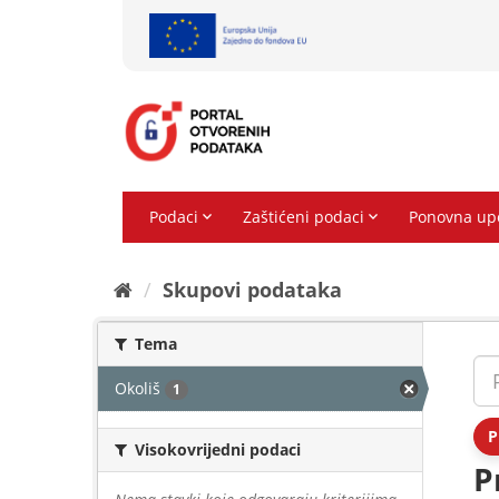
Preskoči
na
sadržaj
Skupovi podаtаkа
Tema
Okoliš
1
P
Visokovrijedni podaci
P