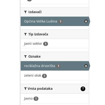
Izdavači
Općina Velika Ludina
1
Tip izdavača
Javni sektor
1
Oznake
reciklažna drvorišta
1
zeleni otok
1
Vrsta podataka
?
Javno
1