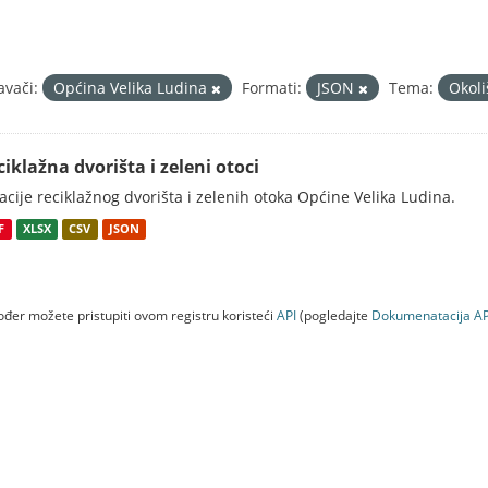
avači:
Općina Velika Ludina
Formati:
JSON
Tema:
Okol
ciklažna dvorišta i zeleni otoci
acije reciklažnog dvorišta i zelenih otoka Općine Velika Ludina.
F
XLSX
CSV
JSON
đer možete pristupiti ovom registru koristeći
API
(pogledajte
Dokumenаtаcijа AP