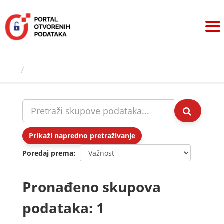
Preskoči
na
sadržaj
Skupovi podаtаkа
Prikaži napredno pretraživanje
Poredaj prema
Pronađeno skupova
podataka: 1