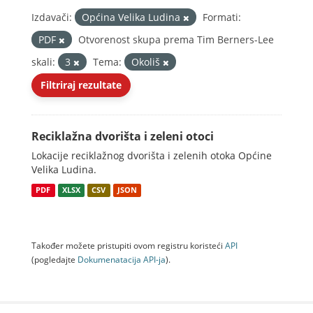
Izdavači:
Općina Velika Ludina
Formati:
PDF
Otvorenost skupa prema Tim Berners-Lee
skali:
3
Tema:
Okoliš
Filtriraj rezultate
Reciklažna dvorišta i zeleni otoci
Lokacije reciklažnog dvorišta i zelenih otoka Općine
Velika Ludina.
PDF
XLSX
CSV
JSON
Također možete pristupiti ovom registru koristeći
API
(pogledajte
Dokumenаtаcijа API-jа
).