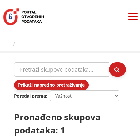
Preskoči
na
sadržaj
Skupovi podаtаkа
Prikaži napredno pretraživanje
Poredaj prema
Pronađeno skupova
podataka: 1