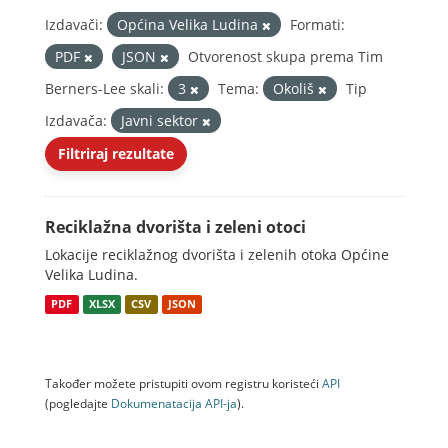
Izdavači:
Općina Velika Ludina
Formati:
PDF
JSON
Otvorenost skupa prema Tim
Berners-Lee skali:
3
Tema:
Okoliš
Tip
Izdavača:
Javni sektor
Filtriraj rezultate
Reciklažna dvorišta i zeleni otoci
Lokacije reciklažnog dvorišta i zelenih otoka Općine
Velika Ludina.
PDF
XLSX
CSV
JSON
Također možete pristupiti ovom registru koristeći
API
(pogledajte
Dokumenаtаcijа API-jа
).