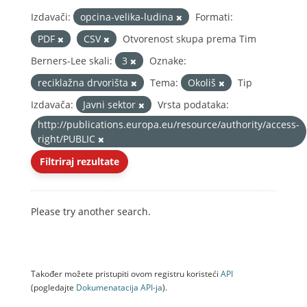
Izdavači:
opcina-velika-ludina
Formati:
PDF
CSV
Otvorenost skupa prema Tim
Berners-Lee skali:
3
Oznake:
reciklažna drvorišta
Tema:
Okoliš
Tip
Izdavača:
Javni sektor
Vrsta podataka:
http://publications.europa.eu/resource/authority/access-
right/PUBLIC
Filtriraj rezultate
Please try another search.
Također možete pristupiti ovom registru koristeći
API
(pogledajte
Dokumenаtаcijа API-jа
).