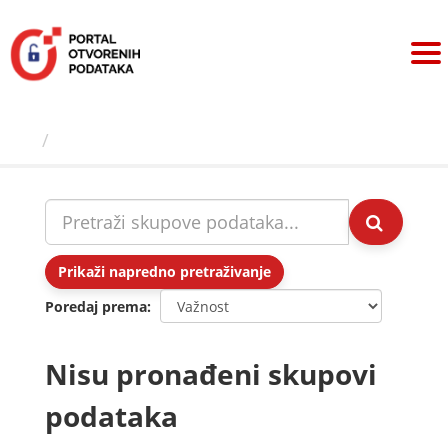
Preskoči
na
sadržaj
Skupovi podаtаkа
Prikaži napredno pretraživanje
Poredaj prema
Nisu pronađeni skupovi
podataka