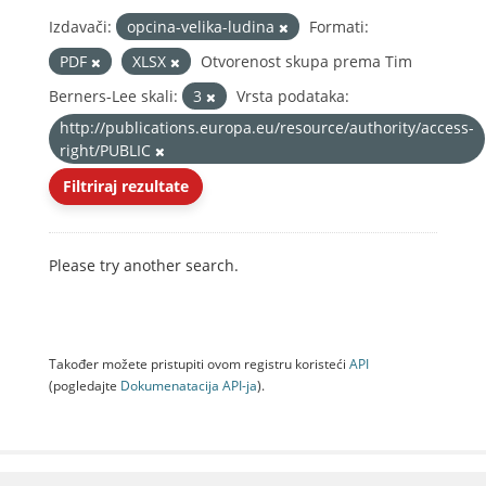
Izdavači:
opcina-velika-ludina
Formati:
PDF
XLSX
Otvorenost skupa prema Tim
Berners-Lee skali:
3
Vrsta podataka:
http://publications.europa.eu/resource/authority/access-
right/PUBLIC
Filtriraj rezultate
Please try another search.
Također možete pristupiti ovom registru koristeći
API
(pogledajte
Dokumenаtаcijа API-jа
).