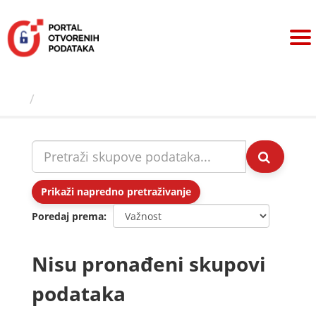
Preskoči
na
sadržaj
Skupovi podаtаkа
Prikaži napredno pretraživanje
Poredaj prema
Nisu pronađeni skupovi
podataka