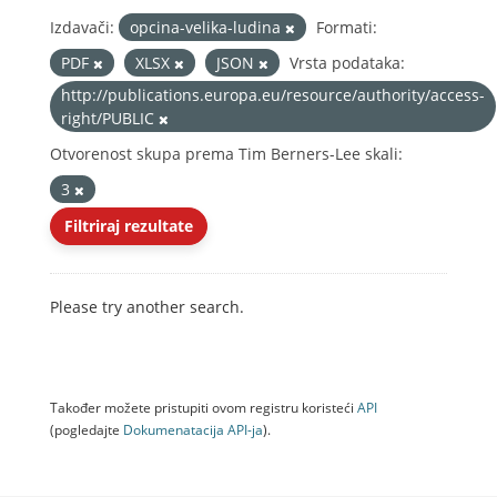
Izdavači:
opcina-velika-ludina
Formati:
PDF
XLSX
JSON
Vrsta podataka:
http://publications.europa.eu/resource/authority/access-
right/PUBLIC
Otvorenost skupa prema Tim Berners-Lee skali:
3
Filtriraj rezultate
Please try another search.
Također možete pristupiti ovom registru koristeći
API
(pogledajte
Dokumenаtаcijа API-jа
).