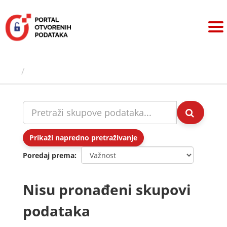
Preskoči
na
sadržaj
Skupovi podаtаkа
Prikaži napredno pretraživanje
Poredaj prema
Nisu pronađeni skupovi
podataka