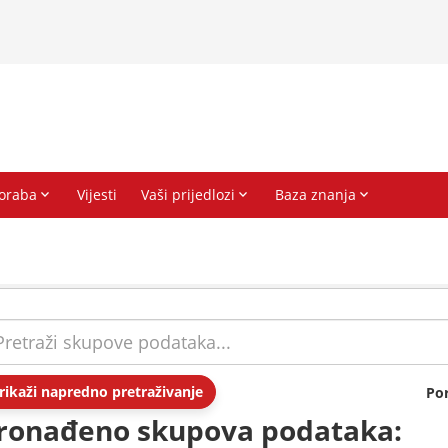
rikaži napredno pretraživanje
Po
ronađeno skupova podataka: