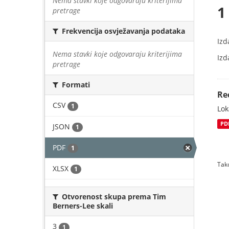
Nema stavki koje odgovaraju kriterijima
1
pretrage
Frekvencija osvježavanja podataka
Izd
Nema stavki koje odgovaraju kriterijima
Izd
pretrage
Formati
Re
CSV
1
Lok
PD
JSON
1
PDF
1
Tako
XLSX
1
Otvorenost skupa prema Tim
Berners-Lee skali
3
1