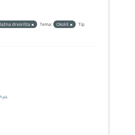
klažna drvorišta
Tema:
Okoliš
Tip
I-jа
).