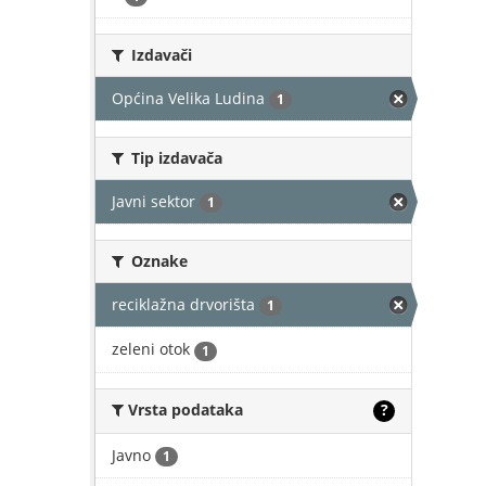
Izdavači
Općina Velika Ludina
1
Tip izdavača
Javni sektor
1
Oznake
reciklažna drvorišta
1
zeleni otok
1
Vrsta podataka
?
Javno
1