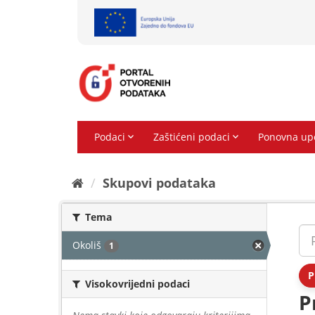
Preskoči
na
sadržaj
Skupovi podаtаkа
Tema
Okoliš
1
P
Visokovrijedni podaci
P