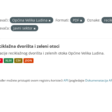
avači:
Općina Velika Ludina
Formati:
PDF
Oznake:
reci
avača:
Javni sektor
ciklažna dvorišta i zeleni otoci
acije reciklažnog dvorišta i zelenih otoka Općine Velika Ludina.
F
XLSX
CSV
JSON
đer možete pristupiti ovom registru koristeći
API
(pogledajte
Dokumenаtаcijа AP